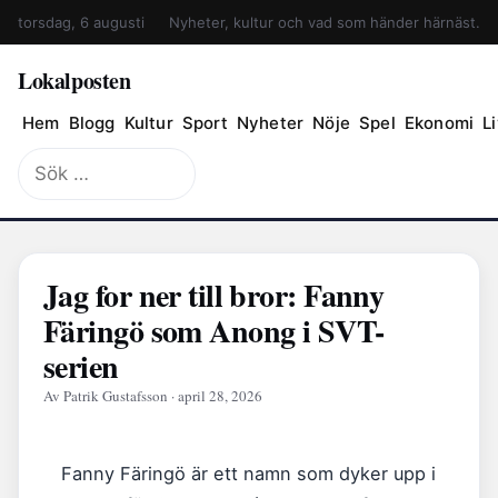
torsdag, 6 augusti
Nyheter, kultur och vad som händer härnäst.
Lokalposten
Hem
Blogg
Kultur
Sport
Nyheter
Nöje
Spel
Ekonomi
Li
Sök
efter:
Jag for ner till bror: Fanny
Färingö som Anong i SVT-
serien
Av Patrik Gustafsson · april 28, 2026
Fanny Färingö är ett namn som dyker upp i