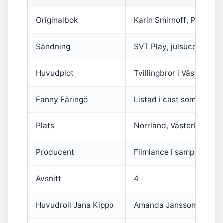
Originalbok
Karin Smirnoff, Polaris 
Sändning
SVT Play, julsuccé 2025
Huvudplot
Tvillingbror i Västerbott
Fanny Färingö
Listad i cast som Anong
Plats
Norrland, Västerbotten
Producent
Filmlance i samprodukt
Avsnitt
4
Huvudroll Jana Kippo
Amanda Jansson