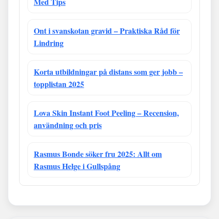
Med Tips
Ont i svanskotan gravid – Praktiska Råd för
Lindring
Korta utbildningar på distans som ger jobb –
topplistan 2025
Lova Skin Instant Foot Peeling – Recension,
användning och pris
Rasmus Bonde söker fru 2025: Allt om
Rasmus Helge i Gullspång