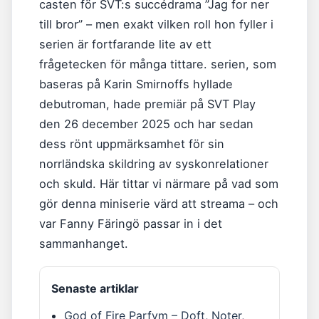
casten för SVT:s succédrama ”Jag for ner
till bror” – men exakt vilken roll hon fyller i
serien är fortfarande lite av ett
frågetecken för många tittare. serien, som
baseras på Karin Smirnoffs hyllade
debutroman, hade premiär på SVT Play
den 26 december 2025 och har sedan
dess rönt uppmärksamhet för sin
norrländska skildring av syskonrelationer
och skuld. Här tittar vi närmare på vad som
gör denna miniserie värd att streama – och
var Fanny Färingö passar in i det
sammanhanget.
Senaste artiklar
God of Fire Parfym – Doft, Noter,