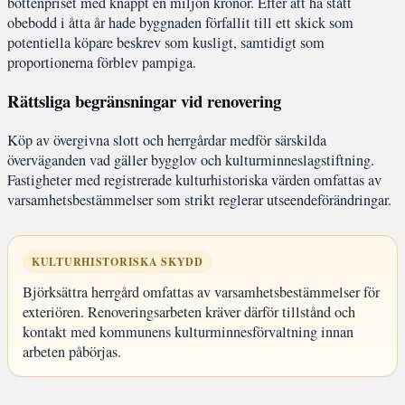
bottenpriset med knappt en miljon kronor. Efter att ha stått
obebodd i åtta år hade byggnaden förfallit till ett skick som
potentiella köpare beskrev som kusligt, samtidigt som
proportionerna förblev pampiga.
Rättsliga begränsningar vid renovering
Köp av övergivna slott och herrgårdar medför särskilda
överväganden vad gäller bygglov och kulturminneslagstiftning.
Fastigheter med registrerade kulturhistoriska värden omfattas av
varsamhetsbestämmelser som strikt reglerar utseendeförändringar.
KULTURHISTORISKA SKYDD
Björksättra herrgård omfattas av varsamhetsbestämmelser för
exteriören. Renoveringsarbeten kräver därför tillstånd och
kontakt med kommunens kulturminnesförvaltning innan
arbeten påbörjas.