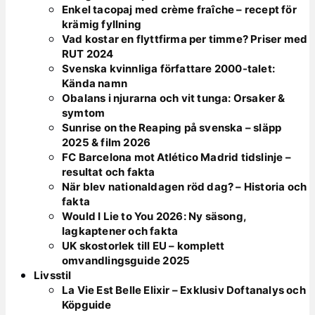
Enkel tacopaj med crème fraîche – recept för
krämig fyllning
Vad kostar en flyttfirma per timme? Priser med
RUT 2024
Svenska kvinnliga författare 2000-talet:
Kända namn
Obalans i njurarna och vit tunga: Orsaker &
symtom
Sunrise on the Reaping på svenska – släpp
2025 & film 2026
FC Barcelona mot Atlético Madrid tidslinje –
resultat och fakta
När blev nationaldagen röd dag? – Historia och
fakta
Would I Lie to You 2026: Ny säsong,
lagkaptener och fakta
UK skostorlek till EU – komplett
omvandlingsguide 2025
Livsstil
La Vie Est Belle Elixir – Exklusiv Doftanalys och
Köpguide