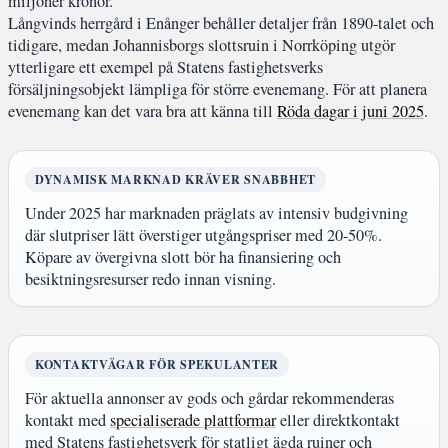
miljoner kronor.
Långvinds herrgård i Enånger behåller detaljer från 1890-talet och
tidigare, medan Johannisborgs slottsruin i Norrköping utgör
ytterligare ett exempel på Statens fastighetsverks
försäljningsobjekt lämpliga för större evenemang. För att planera
evenemang kan det vara bra att känna till
Röda dagar i juni 2025
.
DYNAMISK MARKNAD KRÄVER SNABBHET
Under 2025 har marknaden präglats av intensiv budgivning
där slutpriser lätt överstiger utgångspriser med 20-50%.
Köpare av övergivna slott bör ha finansiering och
besiktningsresurser redo innan visning.
KONTAKTVÄGAR FÖR SPEKULANTER
För aktuella annonser av gods och gårdar rekommenderas
kontakt med
specialiserade plattformar
eller direktkontakt
med Statens fastighetsverk för statligt ägda ruiner och