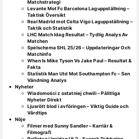
Matchstrategi
Levante Mot Fc Barcelona Laguppställning –
Taktisk Översikt
Real Madrid mot Celta Vigo Laguppställning –
Taktik och Statistik
LHC Match Idag Resultat – Tydlig Analys Av
Matchen
Spelschema SHL 25/26 – Uppdateringar Och
Matchinfo
When Is Mike Tyson Vs Jake Paul – Resultat &
Fakta
Statistik Man Utd Mot Southampton Fc – Sen
Vändning Analys
Nyheter
Wiadomości z ostatniej chwili – Pålitliga
Nyheter Direkt
Ljusrött blod i avföringen – Viktig Guide och
Vårdtips
Nöje
Filmer med Sunny Sandler – Karriär &
Filmografi
Rollistan i Insidan Ut 2 – Svensk Dubbning