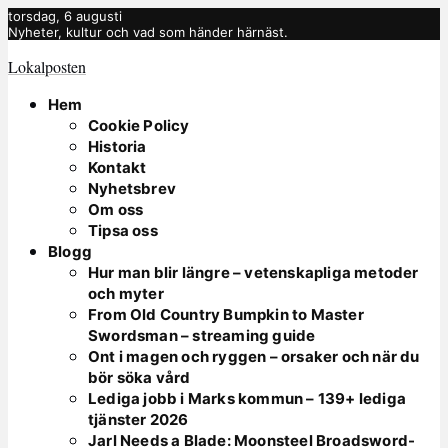
torsdag, 6 augusti
Nyheter, kultur och vad som händer härnäst.
Lokalposten
Hem
Cookie Policy
Historia
Kontakt
Nyhetsbrev
Om oss
Tipsa oss
Blogg
Hur man blir längre – vetenskapliga metoder
och myter
From Old Country Bumpkin to Master
Swordsman – streaming guide
Ont i magen och ryggen – orsaker och när du
bör söka vård
Lediga jobb i Marks kommun – 139+ lediga
tjänster 2026
Jarl Needs a Blade: Moonsteel Broadsword-