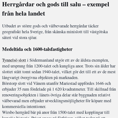
Herrgårdar och gods till salu – exempel
från hela landet
Utbudet av större gods och välbevarade herrgårdar täcker
geografiskt hela Sverige, från skånska minislott till västgötska
säteri vid stora sjöar.
Medeltida och 1600-talsfastigheter
Tynnelsö slott
i Södermanland utgör ett av de äldsta exemplen,
med ursprung från 1200-talet och kungliga anor. Trots sin ålder har
slottet stått tomt sedan 1940-talet, vilket gör det till ett av de mest
långvarigt övergivna objekten på marknaden.
Börstorp slott vid Vänern utanför Mariestad uppfördes 1646 och
erbjuder 35 rum fördelade på 1 620 kvadratmeter. Till skillnad från
renoveringsobjekten i länets övriga delar står byggnaden relativt
välbevarad men erbjuder utvecklingsmöjligheter för köpare med
kommersiella intentioner.
Wirsbo herrgård bär på anor från 1500-talet med kopplingar till