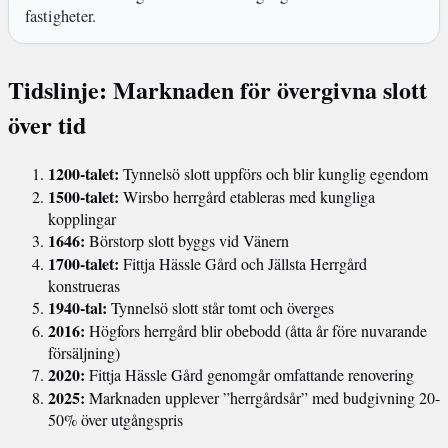
fastigheter.
Tidslinje: Marknaden för övergivna slott
över tid
1200-talet:
Tynnelsö slott uppförs och blir kunglig egendom
1500-talet:
Wirsbo herrgård etableras med kungliga
kopplingar
1646:
Börstorp slott byggs vid Vänern
1700-talet:
Fittja Hässle Gård och Jällsta Herrgård
konstrueras
1940-tal:
Tynnelsö slott står tomt och överges
2016:
Högfors herrgård blir obebodd (åtta år före nuvarande
försäljning)
2020:
Fittja Hässle Gård genomgår omfattande renovering
2025:
Marknaden upplever ”herrgårdsår” med budgivning 20-
50% över utgångspris