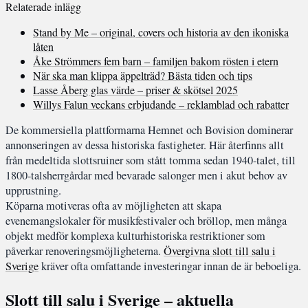
Relaterade inlägg
Stand by Me – original, covers och historia av den ikoniska
låten
Åke Strömmers fem barn – familjen bakom rösten i etern
När ska man klippa äppelträd? Bästa tiden och tips
Lasse Åberg glas värde – priser & skötsel 2025
Willys Falun veckans erbjudande – reklamblad och rabatter
De kommersiella plattformarna Hemnet och Bovision dominerar
annonseringen av dessa historiska fastigheter. Här återfinns allt
från medeltida slottsruiner som stått tomma sedan 1940-talet, till
1800-talsherrgårdar med bevarade salonger men i akut behov av
upprustning.
Köparna motiveras ofta av möjligheten att skapa
evenemangslokaler för musikfestivaler och bröllop, men många
objekt medför komplexa kulturhistoriska restriktioner som
påverkar renoveringsmöjligheterna.
Övergivna slott till salu i
Sverige
kräver ofta omfattande investeringar innan de är beboeliga.
Slott till salu i Sverige – aktuella