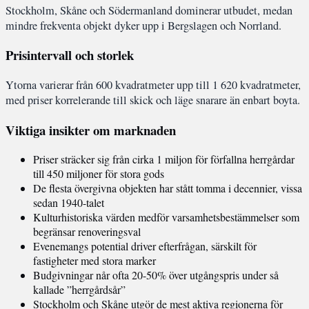
Stockholm, Skåne och Södermanland dominerar utbudet, medan
mindre frekventa objekt dyker upp i Bergslagen och Norrland.
Prisintervall och storlek
Ytorna varierar från 600 kvadratmeter upp till 1 620 kvadratmeter,
med priser korrelerande till skick och läge snarare än enbart boyta.
Viktiga insikter om marknaden
Priser sträcker sig från cirka 1 miljon för förfallna herrgårdar
till 450 miljoner för stora gods
De flesta övergivna objekten har stått tomma i decennier, vissa
sedan 1940-talet
Kulturhistoriska värden medför varsamhetsbestämmelser som
begränsar renoveringsval
Evenemangs potential driver efterfrågan, särskilt för
fastigheter med stora marker
Budgivningar når ofta 20-50% över utgångspris under så
kallade ”herrgårdsår”
Stockholm och Skåne utgör de mest aktiva regionerna för