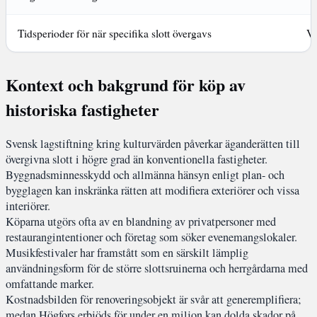
Tidsperioder för när specifika slott övergavs
Vi
Kontext och bakgrund för köp av
historiska fastigheter
Svensk lagstiftning kring kulturvärden påverkar äganderätten till
övergivna slott i högre grad än konventionella fastigheter.
Byggnadsminnesskydd och allmänna hänsyn enligt plan- och
bygglagen kan inskränka rätten att modifiera exteriörer och vissa
interiörer.
Köparna utgörs ofta av en blandning av privatpersoner med
restaurangintentioner och företag som söker evenemangslokaler.
Musikfestivaler har framstått som en särskilt lämplig
användningsform för de större slottsruinerna och herrgårdarna med
omfattande marker.
Kostnadsbilden för renoveringsobjekt är svår att generemplifiera;
medan Högfors erbjöds för under en miljon kan dolda skador på