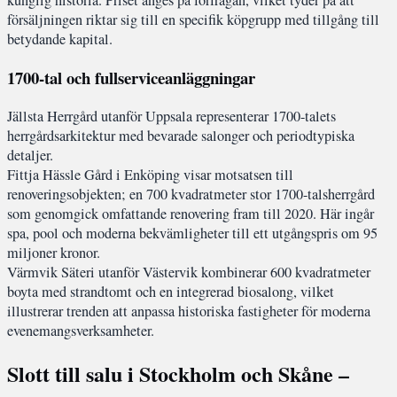
kunglig historia. Priset anges på förfrågan, vilket tyder på att
försäljningen riktar sig till en specifik köpgrupp med tillgång till
betydande kapital.
1700-tal och fullserviceanläggningar
Jällsta Herrgård utanför Uppsala representerar 1700-talets
herrgårdsarkitektur med bevarade salonger och periodtypiska
detaljer.
Fittja Hässle Gård i Enköping visar motsatsen till
renoveringsobjekten; en 700 kvadratmeter stor 1700-talsherrgård
som genomgick omfattande renovering fram till 2020. Här ingår
spa, pool och moderna bekvämligheter till ett utgångspris om 95
miljoner kronor.
Värmvik Säteri utanför Västervik kombinerar 600 kvadratmeter
boyta med strandtomt och en integrerad biosalong, vilket
illustrerar trenden att anpassa historiska fastigheter för moderna
evenemangsverksamheter.
Slott till salu i Stockholm och Skåne –