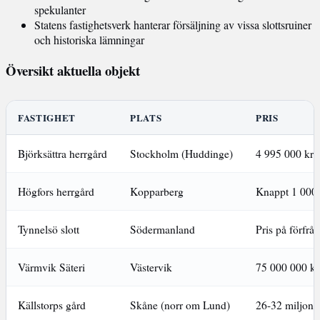
spekulanter
Statens fastighetsverk hanterar försäljning av vissa slottsruiner
och historiska lämningar
Översikt aktuella objekt
FASTIGHET
PLATS
PRIS
Björksättra herrgård
Stockholm (Huddinge)
4 995 000 kr
Högfors herrgård
Kopparberg
Knappt 1 000 
Tynnelsö slott
Södermanland
Pris på förfrå
Värmvik Säteri
Västervik
75 000 000 kr
Källstorps gård
Skåne (norr om Lund)
26-32 miljone