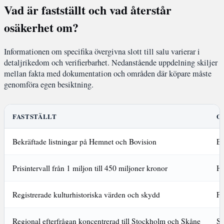
Vad är fastställt och vad återstår
osäkerhet om?
Informationen om specifika övergivna slott till salu varierar i
detaljrikedom och verifierbarhet. Nedanstående uppdelning skiljer
mellan fakta med dokumentation och områden där köpare måste
genomföra egen besiktning.
FASTSTÄLLT
O
Bekräftade listningar på Hemnet och Bovision
Ex
Prisintervall från 1 miljon till 450 miljoner kronor
Hu
Registrerade kulturhistoriska värden och skydd
Fr
Regional efterfrågan koncentrerad till Stockholm och Skåne
Sl